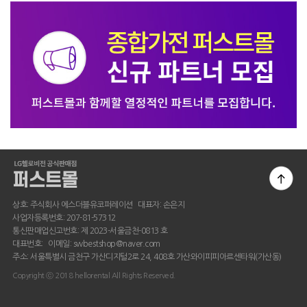
상호: 주식회사 에스더블유코퍼레이션 대표자: 손은지
사업자등록번호: 207-81-57312
통신판매업신고번호: 제 2023-서울금천-0813 호
대표번호: 이메일: swbestshop@naver.com
주소: 서울특별시 금천구 가산디지털2로 24, 408호 가산와이피피아르센타워(가산동)
Copyright ⓒ 2018 hellorental All Rights Reserved.