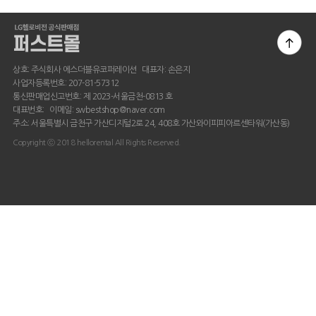
상호: 주식회사 에스더블유코퍼레이션 대표자: 손은지
사업자등록번호: 207-81-57312
통신판매업신고번호: 제 2023-서울금천-0813 호
대표번호: 이메일: swbestshop@naver.com
주소: 서울특별시 금천구 가산디지털2로 24, 408호 가산와이피피아르센타워(가산동)
Copyright ⓒ 2018 hellorental All Rights Reserved.