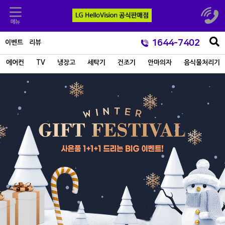
1644-7402
이벤트
리뷰
에어컨
TV
냉장고
세탁기
건조기
안마의자
음식물처리기