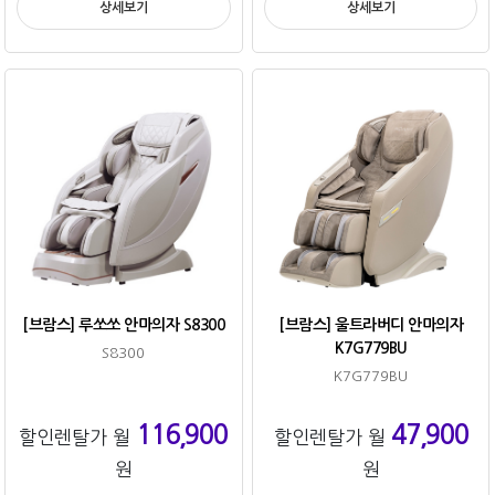
상세보기
상세보기
[브람스] 루쏘쏘 안마의자 S8300
[브람스] 울트라버디 안마의자
K7G779BU
S8300
K7G779BU
116,900
47,900
할인렌탈가 월
할인렌탈가 월
원
원