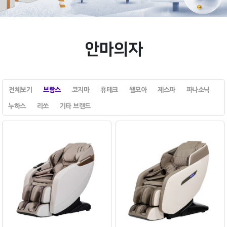
안마의자
전체보기
브람스
코지마
휴테크
웰모아
제스파
파나소닉
누하스
리쏘
기타 브랜드