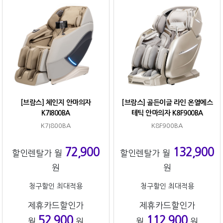
[브람스] 체인지 안마의자
[브람스] 골든이글 라인 온열에스
K7I800BA
테틱 안마의자 K8F900BA
K7I800BA
K8F900BA
72,900
132,900
할인렌탈가 월
할인렌탈가 월
원
원
청구할인 최대적용
청구할인 최대적용
제휴카드할인가
제휴카드할인가
52,900
112,900
월
원
월
원