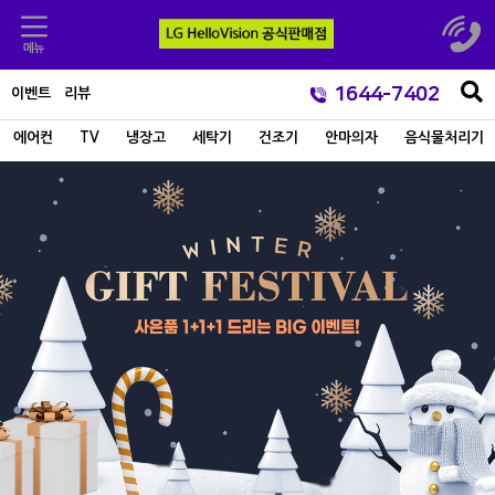
1644-7402
이벤트
리뷰
에어컨
TV
냉장고
세탁기
건조기
안마의자
음식물처리기