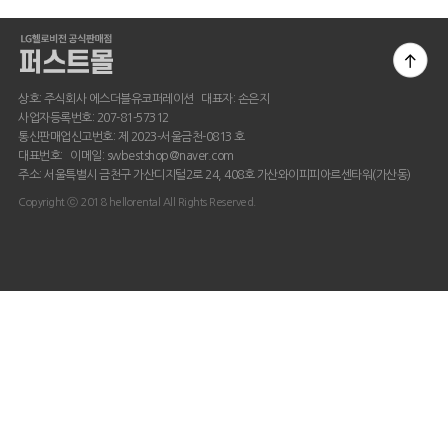
상호: 주식회사 에스더블유코퍼레이션 대표자: 손은지
사업자등록번호: 207-81-57312
통신판매업신고번호: 제 2023-서울금천-0813 호
대표번호: 이메일: swbestshop@naver.com
주소: 서울특별시 금천구 가산디지털2로 24, 408호 가산와이피피아르센타워(가산동)
Copyright ⓒ 2018 hellorental All Rights Reserved.