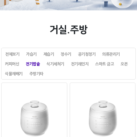
거실.주방
전체보기
가습기
제습기
정수기
공기청정기
의류관리기
커피머신
전기밥솥
식기세척기
전기레인지
스마트 금고
오븐
식물재배기
주방기타