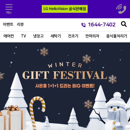
1644-7402
이벤트
리뷰
에어컨
TV
냉장고
세탁기
건조기
안마의자
음식물처리기