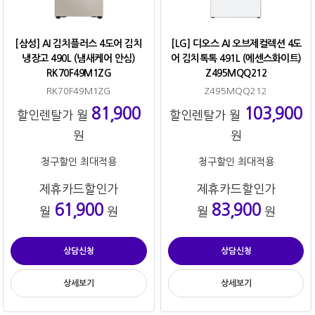
[삼성] AI 김치플러스 4도어 김치
[LG] 디오스 AI 오브제컬렉션 4도
냉장고 490L (냄새케어 안심)
어 김치톡톡 491L (에센스화이트)
RK70F49M1ZG
Z495MQQ212
RK70F49M1ZG
Z495MQQ212
81,900
103,900
할인렌탈가 월
할인렌탈가 월
원
원
청구할인 최대적용
청구할인 최대적용
제휴카드할인가
제휴카드할인가
61,900
83,900
월
원
월
원
상담신청
상담신청
상세보기
상세보기