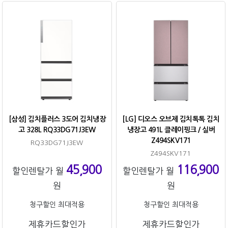
[삼성] 김치플러스 3도어 김치냉장
[LG] 디오스 오브제 김치톡톡 김치
고 328L RQ33DG71J3EW
냉장고 491L 클레이핑크 / 실버
Z494SKV171
RQ33DG71J3EW
Z494SKV171
45,900
116,900
할인렌탈가 월
할인렌탈가 월
원
원
청구할인 최대적용
청구할인 최대적용
제휴카드할인가
제휴카드할인가