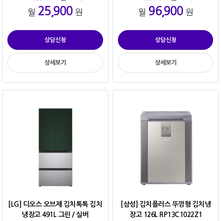
25,900
96,900
월
원
월
원
상담신청
상담신청
상세보기
상세보기
[LG] 디오스 오브제 김치톡톡 김치
[삼성] 김치플러스 뚜껑형 김치냉
냉장고 491L 그린 / 실버
장고 126L RP13C1022Z1