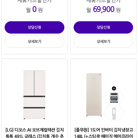
제휴카드할인가
제휴카드할인가
0
69,900
월
원
월
원
상담신청
상담신청
상세보기
상세보기
[LG] 디오스 AI 오브제컬렉션 김치
[풀무원] 1도어 인버터 김치냉장고
톡톡 491L 글래스 (김치통 개수 추
148L (+스팀쿡 배이직 에어프라이