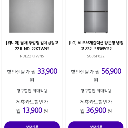
[위니아] 딤채 뚜껑형 김치냉장고
[LG] AI 오브제컬렉션 양문형 냉장
221L NDL22KTWNS
고 832L S836P022
NDL22KTWNS
S836P022
33,900
56,900
할인렌탈가 월
할인렌탈가 월
원
원
청구할인 최대적용
청구할인 최대적용
제휴카드할인가
제휴카드할인가
13,900
36,900
월
원
월
원
상담신청
상담신청