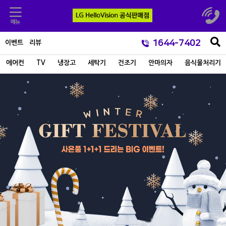
1644-7402
이벤트
리뷰
에어컨
TV
냉장고
세탁기
건조기
안마의자
음식물처리기