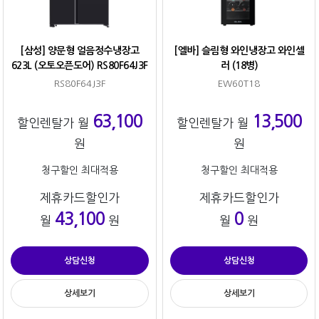
[삼성] 양문형 얼음정수냉장고
[엘바] 슬림형 와인냉장고 와인셀
623L (오토오픈도어) RS80F64J3F
러 (18병)
RS80F64J3F
EW60T18
63,100
13,500
할인렌탈가 월
할인렌탈가 월
원
원
청구할인 최대적용
청구할인 최대적용
제휴카드할인가
제휴카드할인가
43,100
0
월
원
월
원
상담신청
상담신청
상세보기
상세보기