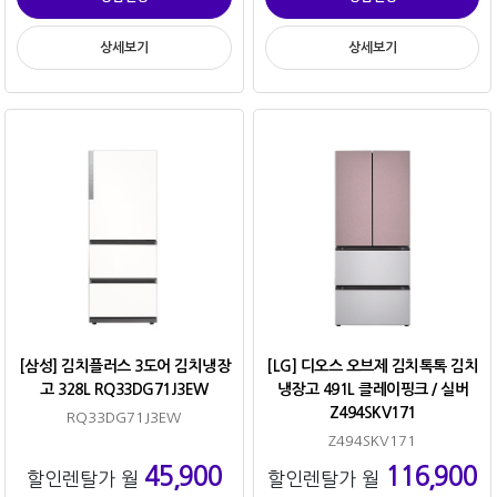
상세보기
상세보기
[삼성] 김치플러스 3도어 김치냉장
[LG] 디오스 오브제 김치톡톡 김치
고 328L RQ33DG71J3EW
냉장고 491L 클레이핑크 / 실버
Z494SKV171
RQ33DG71J3EW
Z494SKV171
45,900
116,900
할인렌탈가 월
할인렌탈가 월