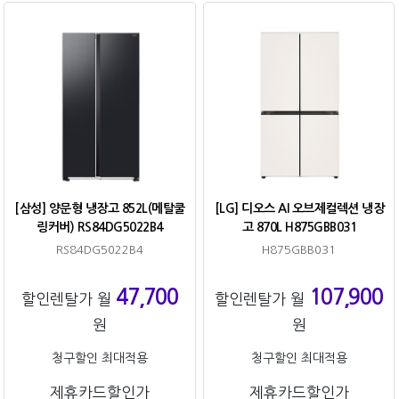
[삼성] 양문형 냉장고 852L(메탈쿨
[LG] 디오스 AI 오브제컬렉션 냉장
링커버) RS84DG5022B4
고 870L H875GBB031
RS84DG5022B4
H875GBB031
47,700
107,900
할인렌탈가 월
할인렌탈가 월
원
원
청구할인 최대적용
청구할인 최대적용
제휴카드할인가
제휴카드할인가