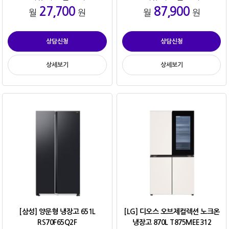
27,700
87,900
월
원
월
원
상담신청
상담신청
상세보기
상세보기
[삼성] 양문형 냉장고 651L
[LG] 디오스 오브제컬렉션 노크온
RS70F65Q2F
냉장고 870L T875MEE312