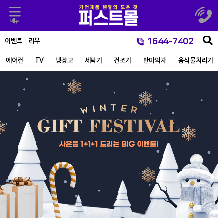
1644-7402
이벤트
리뷰
에어컨
TV
냉장고
세탁기
건조기
안마의자
음식물처리기