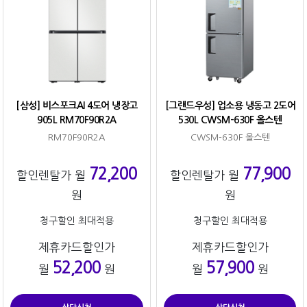
[삼성] 비스포크AI 4도어 냉장고
[그랜드우성] 업소용 냉동고 2도어
905L RM70F90R2A
530L CWSM-630F 올스텐
RM70F90R2A
CWSM-630F 올스텐
72,200
77,900
할인렌탈가 월
할인렌탈가 월
원
원
청구할인 최대적용
청구할인 최대적용
제휴카드할인가
제휴카드할인가
52,200
57,900
월
원
월
원