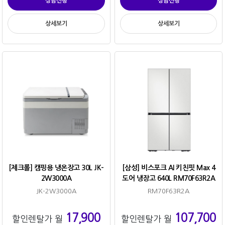
상담신청
상담신청
상세보기
상세보기
[제크롤] 캠핑용 냉온장고 30L JK-
[삼성] 비스포크 AI 키친핏 Max 4
2W3000A
도어 냉장고 640L RM70F63R2A
JK-2W3000A
RM70F63R2A
17,900
107,700
할인렌탈가 월
할인렌탈가 월